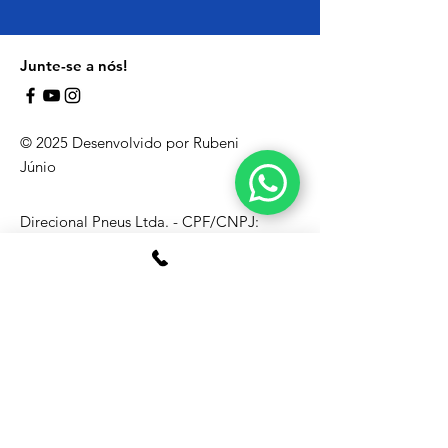
Junte-se a nós!
© 2025 Desenvolvido por Rubeni
Júnio
Direcional Pneus Ltda. - CPF/CNPJ:
45.705.067
/0001-60Av. Alfredo Nasser,
Qd.60 - Lt15, St. Mandu II, Luziânia - GO,
72814-510
. Telefone:
(61) 3209-2022
/
99679-0022
Segurança
Ambiente 100% Seguro.