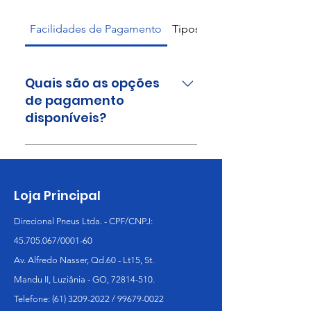
Facilidades de Pagamento
Tipos de Pneus
Quais são as opções
de pagamento
disponíveis?
Aceitamos cartões de crédito e
oferecemos a possibilidade de
parcelamento em até 10x sem
Loja Principal
juros. Consulte condições
especiais na loja.
Direcional Pneus Ltda. - CPF/CNPJ:
45.705.067
/0001-60
Av. Alfredo Nasser, Qd.60 - Lt15, St.
Mandu II, Luziânia - GO, 72814-510.
Telefone: (61) 3209-2022 / 99679-0022