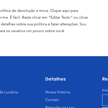
lítica de devolução e troca. Clique aqui para
-me. É fácil. Basta clicar em "Editar Texto" ou clicar
etalhes sobre sua política e fazer alterações. Sou
para os usuários um pouco sobre você.
Detalhes
Re
Ins
e Luziânia
Nossa História
Contato
Retiradas na Loja