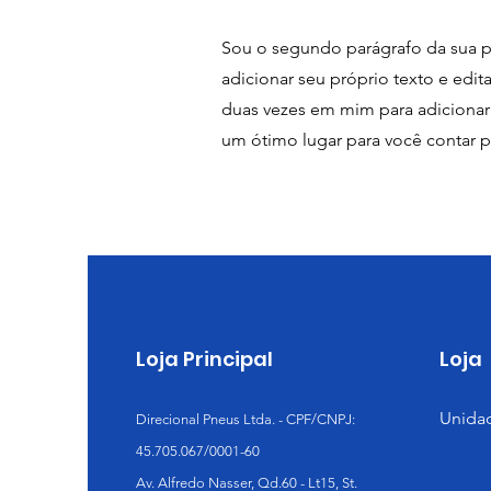
Sou o segundo parágrafo da sua po
adicionar seu próprio texto e editar
duas vezes em mim para adicionar d
um ótimo lugar para você contar 
Loja Principal
Loja
Unidad
Direcional Pneus Ltda. - CPF/CNPJ:
45.705.067/0001-60
Av. Alfredo Nasser, Qd.60 - Lt15, St.